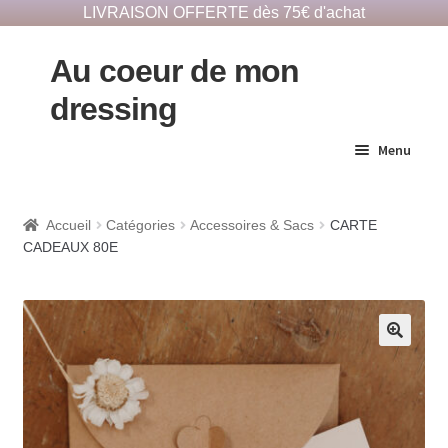
LIVRAISON OFFERTE dès 75€ d'achat
Au coeur de mon
dressing
Menu
E-Shop responsable
Accueil
Catégories
Accessoires & Sacs
CARTE
CADEAUX 80E
Dépôts vêtements
Notre histoire
🔍
Contact