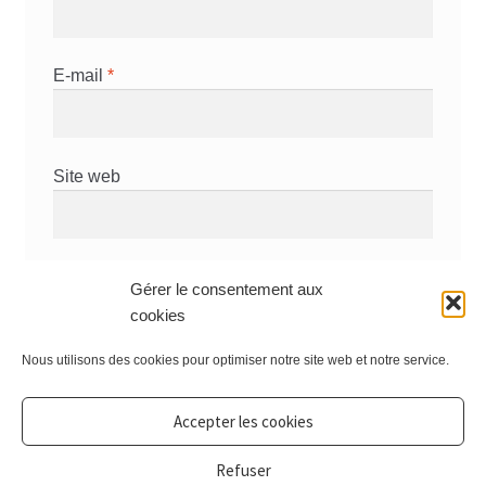
E-mail
*
Site web
Prévenez-moi de tous les nouveaux
Gérer le consentement aux
commentaires par e-mail.
cookies
Prévenez-moi de tous les nouveaux articles
Nous utilisons des cookies pour optimiser notre site web et notre service.
par e-mail.
Accepter les cookies
Refuser