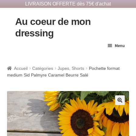
LIVRAISON OFFERTE dès 75€ d'achat
Au coeur de mon
dressing
Menu
E-Shop responsable
Accueil
Catégories
Jupes, Shorts
Pochette format
medium Sid Palmyre Caramel Beurre Salé
Dépôts vêtements
Notre histoire
🔍
Contact